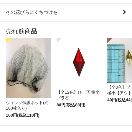
その花びらにくちづけを
売れ筋商品
【全8色】プ
【全12色】ひし形 極小
極小【アウト
プラ石
40円(税込44
ウィッグ保護ネット(約
80円(税込88円)
100枚入り)
100円(税込110円)