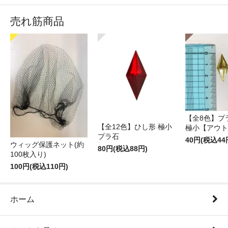
売れ筋商品
【全8色】プ
【全12色】ひし形 極小
極小【アウト
プラ石
40円(税込44
ウィッグ保護ネット(約
80円(税込88円)
100枚入り)
100円(税込110円)
ホーム