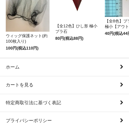
【全8色】プ
【全12色】ひし形 極小
極小【アウト
プラ石
40円(税込44
ウィッグ保護ネット(約
80円(税込88円)
100枚入り)
100円(税込110円)
ホーム
カートを見る
特定商取引法に基づく表記
プライバシーポリシー