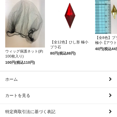
【全8色】プ
【全12色】ひし形 極小
極小【アウト
プラ石
40円(税込44
ウィッグ保護ネット(約
80円(税込88円)
100枚入り)
100円(税込110円)
ホーム
カートを見る
特定商取引法に基づく表記