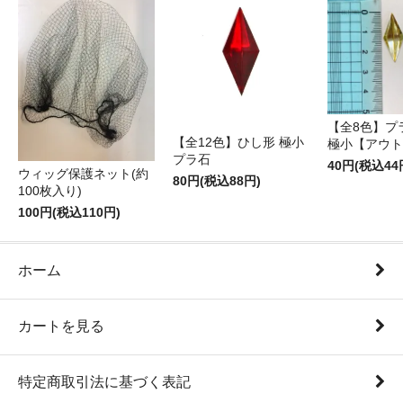
【全8色】プ
【全12色】ひし形 極小
極小【アウト
プラ石
40円(税込44
ウィッグ保護ネット(約
80円(税込88円)
100枚入り)
100円(税込110円)
ホーム
カートを見る
特定商取引法に基づく表記