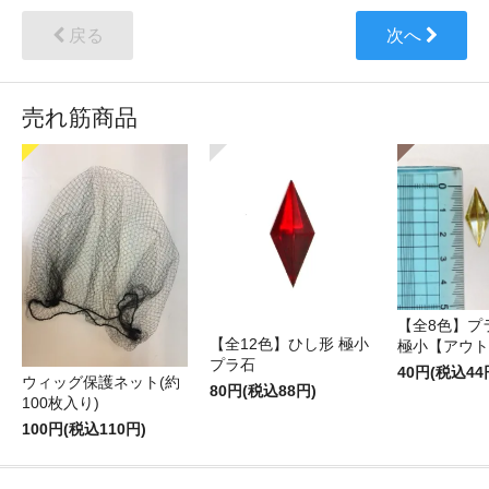
戻る
次へ
売れ筋商品
【全8色】プ
【全12色】ひし形 極小
極小【アウト
プラ石
40円(税込44
ウィッグ保護ネット(約
80円(税込88円)
100枚入り)
100円(税込110円)