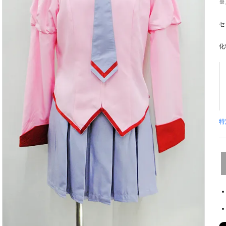
※
セ
化
特