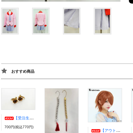
おすすめ商品
【受注生産】伊弉冉一二三イヤリング・ピアス ヒプノシスマイク風 ひふみ ヒプマイ
700円(税込770円)
【アウトレット】コスプレウィッグ ブライトララ【展示品】