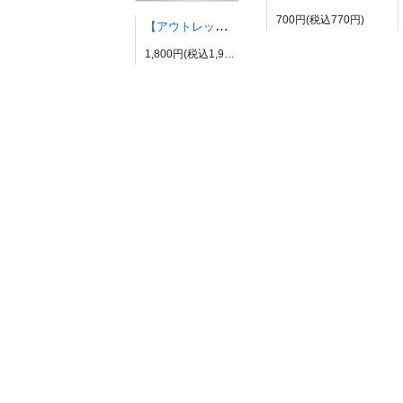
700円(税込770円)
【アウトレット】有栖川帝統イヤーカフ ヒプノシスマイク風 ダイス だいす ヒプマイ
1,800円(税込1,980円)