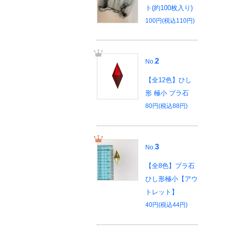
ト(約100枚入り)
100円(税込110円)
2
No.
【全12色】ひし
形 極小 プラ石
80円(税込88円)
3
No.
【全8色】プラ石
ひし形極小【アウ
トレット】
40円(税込44円)