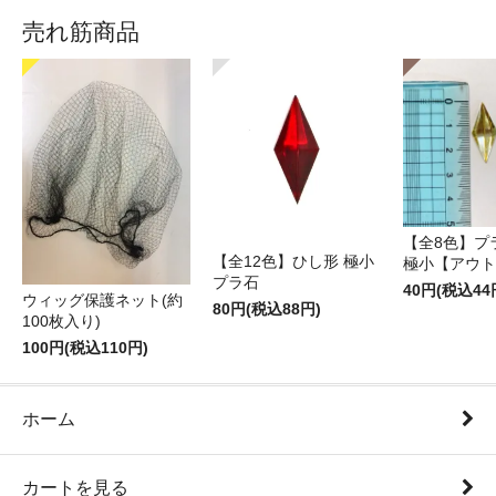
売れ筋商品
【全8色】プ
【全12色】ひし形 極小
極小【アウト
プラ石
40円(税込44
ウィッグ保護ネット(約
80円(税込88円)
100枚入り)
100円(税込110円)
ホーム
カートを見る