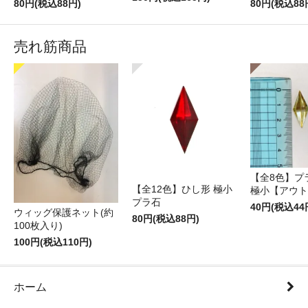
80円(税込88円)
80円(税込88
売れ筋商品
【全8色】プ
【全12色】ひし形 極小
極小【アウト
プラ石
40円(税込44
ウィッグ保護ネット(約
80円(税込88円)
100枚入り)
100円(税込110円)
ホーム