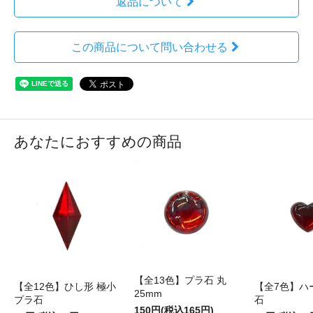
返品について
この商品について問い合わせる
あなたにおすすめの商品
【全13色】プラ石 丸
【全12色】ひし形 極小
【全7色】ハ
25mm
プラ石
石
150円(税込165円)