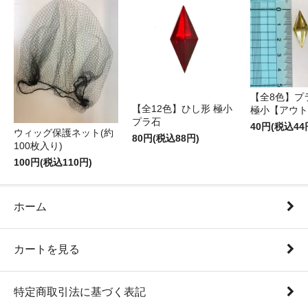
【全8色】プ
【全12色】ひし形 極小
極小【アウト
プラ石
40円(税込44
ウィッグ保護ネット(約
80円(税込88円)
100枚入り)
100円(税込110円)
ホーム
カートを見る
特定商取引法に基づく表記