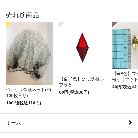
売れ筋商品
【全8色】プ
【全12色】ひし形 極小
極小【アウト
プラ石
40円(税込44
ウィッグ保護ネット(約
80円(税込88円)
100枚入り)
100円(税込110円)
ホーム