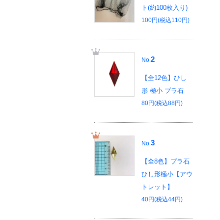
ト(約100枚入り)
100円(税込110円)
2
No.
【全12色】ひし
形 極小 プラ石
80円(税込88円)
3
No.
【全8色】プラ石
ひし形極小【アウ
トレット】
40円(税込44円)