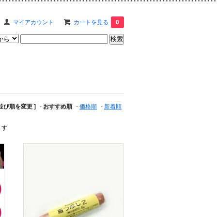
マイアカウント
カートを見る
0
 並び順を変更 ]
-
おすすめ順
-
価格順
-
新着順
ます