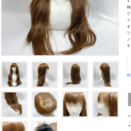
す
検
ど
イ
ま
リ
ノ
す
特