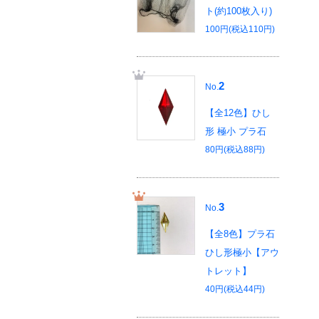
ト(約100枚入り)
100円(税込110円)
2
No.
【全12色】ひし
形 極小 プラ石
80円(税込88円)
3
No.
【全8色】プラ石
ひし形極小【アウ
トレット】
40円(税込44円)