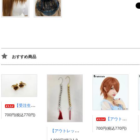
おすすめ商品
【受注生産】伊弉冉一二三イヤリング・ピアス ヒプノシスマイク風 ひふみ ヒプマイ
700円(税込770円)
【アウトレット】コスプレウィッグ ブライトララ【展示品】
700円(税込770円)
【アウトレット】有栖川帝統イヤーカフ ヒプノシスマイク風 ダイス だいす ヒプマイ