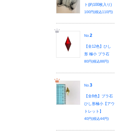
ト(約100枚入り)
100円(税込110円)
2
No.
【全12色】ひし
形 極小 プラ石
80円(税込88円)
3
No.
【全8色】プラ石
ひし形極小【アウ
トレット】
40円(税込44円)