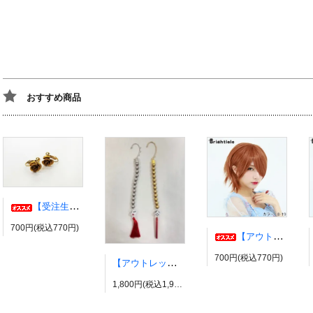
おすすめ商品
【受注生産】伊弉冉一二三イヤリング・ピアス ヒプノシスマイク風 ひふみ ヒプマイ
700円(税込770円)
【アウトレット】コスプレウィッグ ブライトララ【展示品】
700円(税込770円)
【アウトレット】有栖川帝統イヤーカフ ヒプノシスマイク風 ダイス だいす ヒプマイ
1,800円(税込1,980円)