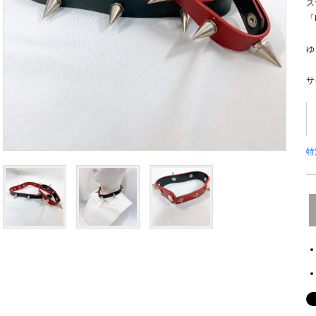
ス
「
ゆ
サ
特