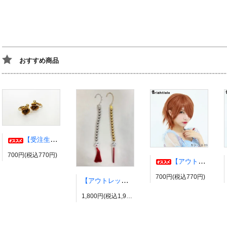
おすすめ商品
【受注生産】伊弉冉一二三イヤリング・ピアス ヒプノシスマイク風 ひふみ ヒプマイ
700円(税込770円)
【アウトレット】コスプレウィッグ ブライトララ【展示品】
700円(税込770円)
【アウトレット】有栖川帝統イヤーカフ ヒプノシスマイク風 ダイス だいす ヒプマイ
1,800円(税込1,980円)