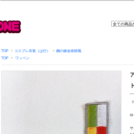
TOP
>
コスプレ衣装（は行）
>
鋼の錬金術師風
TOP
>
ワッペン
（
ゆ
サ