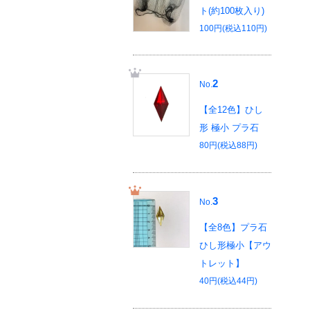
ト(約100枚入り)
100円(税込110円)
2
No.
【全12色】ひし
形 極小 プラ石
80円(税込88円)
3
No.
【全8色】プラ石
ひし形極小【アウ
トレット】
40円(税込44円)