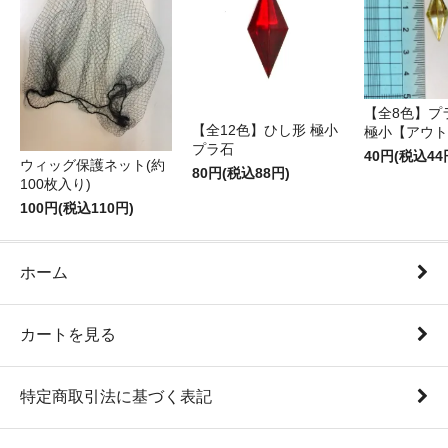
【全8色】プ
【全12色】ひし形 極小
極小【アウト
プラ石
40円(税込44
ウィッグ保護ネット(約
80円(税込88円)
100枚入り)
100円(税込110円)
ホーム
カートを見る
特定商取引法に基づく表記