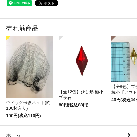
売れ筋商品
【全8色】プ
【全12色】ひし形 極小
極小【アウト
プラ石
40円(税込44
ウィッグ保護ネット(約
80円(税込88円)
100枚入り)
100円(税込110円)
ホーム