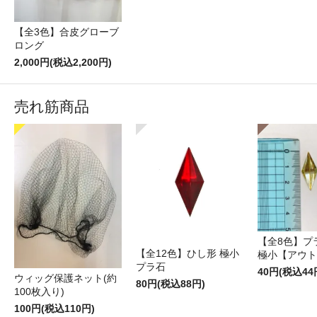
【全3色】合皮グローブ
ロング
2,000円(税込2,200円)
売れ筋商品
【全8色】プ
【全12色】ひし形 極小
極小【アウト
プラ石
40円(税込44
ウィッグ保護ネット(約
80円(税込88円)
100枚入り)
100円(税込110円)