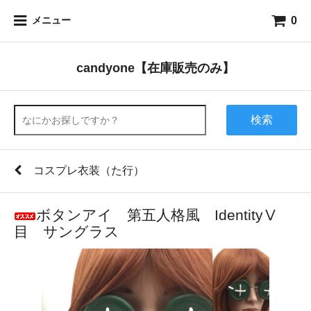
0
メニュー
candyone【在庫販売のみ】
検索
コスプレ衣装（た行）
ボタンアイ 第五人格風 IdentityⅤ
目 サングラス