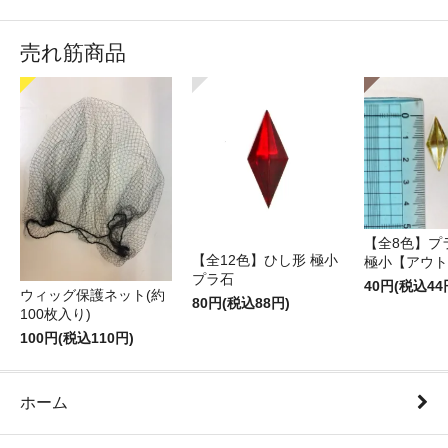
売れ筋商品
【全8色】プ
【全12色】ひし形 極小
極小【アウト
プラ石
40円(税込44
ウィッグ保護ネット(約
80円(税込88円)
100枚入り)
100円(税込110円)
ホーム