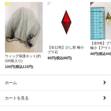
【全8色】プ
【全12色】ひし形 極小
極小【アウト
プラ石
40円(税込44
ウィッグ保護ネット(約
80円(税込88円)
100枚入り)
100円(税込110円)
ホーム
カートを見る