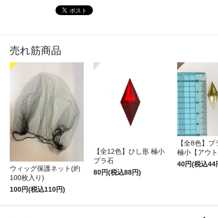
売れ筋商品
【全8色】プ
【全12色】ひし形 極小
極小【アウト
プラ石
40円(税込44
ウィッグ保護ネット(約
80円(税込88円)
100枚入り)
100円(税込110円)