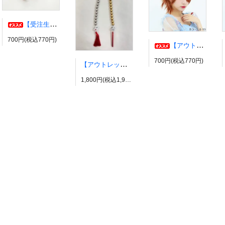
【受注生産】伊弉冉一二三イヤリング・ピアス ヒプノシスマイク風 ひふみ ヒプマイ
700円(税込770円)
【アウトレット】コスプレウィッグ ブライトララ【展示品】
700円(税込770円)
【アウトレット】有栖川帝統イヤーカフ ヒプノシスマイク風 ダイス だいす ヒプマイ
1,800円(税込1,980円)