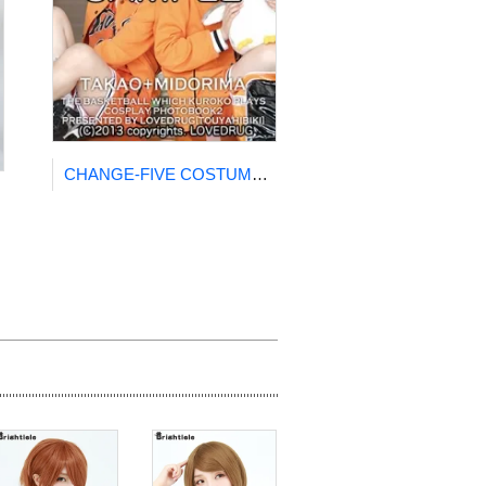
CHANGE-FIVE COSTUME- LOVEDRUG 十夜ひびき