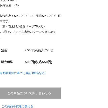
種別：B5冊子
収録容量：74P
収録内容：SPLASH!!1～3・別冊SPLASH!! 再
本です。
・凛・百太郎の追加ページ7Pあり♪
の1冊でいろいろな衣装パターンを楽しめま
！
定価
2,500円(税込2,750円)
500円(税込550円)
販売価格
定商取引法に基づく表記 (返品など)
この商品について問い合わせる
この商品を友達に教える