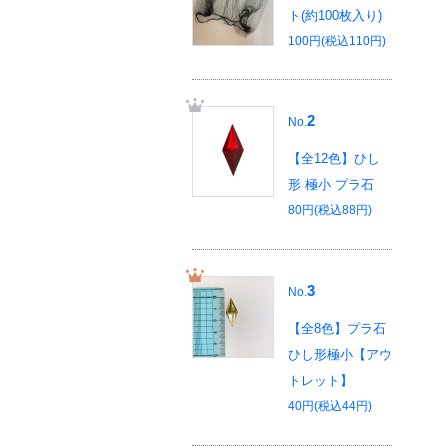
ト(約100枚入り)
100円(税込110円)
2
No.
【全12色】ひし
形 極小 プラ石
80円(税込88円)
3
No.
【全8色】プラ石
ひし形極小【アウ
トレット】
40円(税込44円)