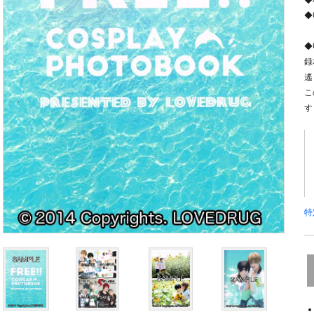
◆
◆
◆
録
遙
こ
す
特