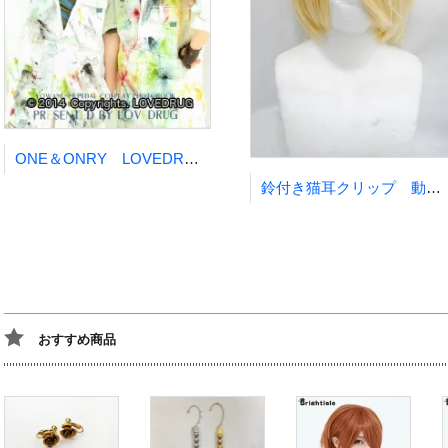
ONE＆ONRY LOVEDRUG 十夜ひびき
鈴付き猫耳クリップ 動物耳 ネコ耳 ネコミミ ねこみみ
おすすめ商品