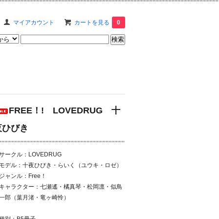
マイアカウント
カートを見る
0
FREE！! LOVEDRUG 十
夜ひびき
サークル：LOVEDRUG
モデル：十夜ひびき・らいく（ユウキ・ロゼ）
ジャンル：Free！
キャラクター：七瀬遙・橘真琴・松岡凛・似鳥
一郎（葉月渚・竜ヶ崎怜）