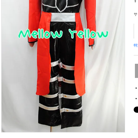
す
サ
特