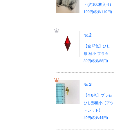
ト(約100枚入り)
100円(税込110円)
2
No.
【全12色】ひし
形 極小 プラ石
80円(税込88円)
3
No.
【全8色】プラ石
ひし形極小【アウ
トレット】
40円(税込44円)