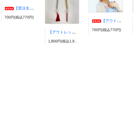
【受注生産】伊弉冉一二三イヤリング・ピアス ヒプノシスマイク風 ひふみ ヒプマイ
700円(税込770円)
【アウトレット】コスプレウィッグ ブライトララ【展示品】
700円(税込770円)
【アウトレット】有栖川帝統イヤーカフ ヒプノシスマイク風 ダイス だいす ヒプマイ
1,800円(税込1,980円)