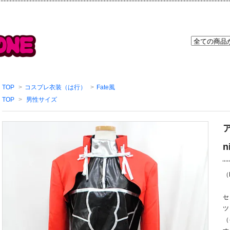
TOP
>
コスプレ衣装（は行）
>
Fate風
TOP
>
男性サイズ
ア
n
（
セ
ツ
（