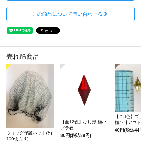
この商品について問い合わせる
売れ筋商品
【全8色】プ
【全12色】ひし形 極小
極小【アウト
プラ石
40円(税込44
ウィッグ保護ネット(約
80円(税込88円)
100枚入り)