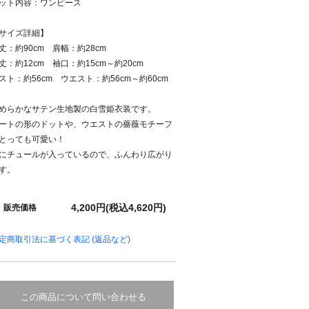
ット内容：ワンピース
サイズ詳細】
丈：約90cm 肩幅：約28cm
丈：約12cm 袖口：約15cm～約20cm
スト：約56cm ウエスト：約56cm～約60cm
めらかなサテン生地製の白雪姫衣装です。
ートの形のドットや、ウエストの薔薇モチーフ
とっても可愛い！
にチュールが入っているので、ふんわり広がり
す。
4,200円(税込4,620円)
販売価格
定商取引法に基づく表記 (返品など)
この商品について問い合わせる