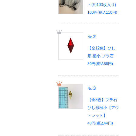
ト(約100枚入り)
100円(税込110円)
2
No.
【全12色】ひし
形 極小 プラ石
80円(税込88円)
3
No.
【全8色】プラ石
ひし形極小【アウ
トレット】
40円(税込44円)