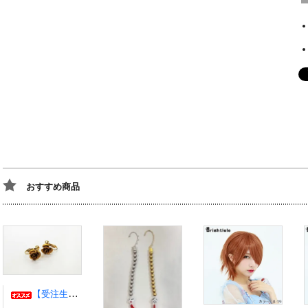
おすすめ商品
【受注生産】伊弉冉一二三イヤリング・ピアス ヒプノシスマイク風 ひふみ ヒプマイ