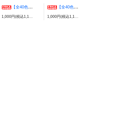
【全40色】エアリーウルフ コスプレウィッグ ブライトララ
【全40色】エッグショート コスプレウィッグ ブライトララ
1,000円(税込1,100円)
1,000円(税込1,100円)