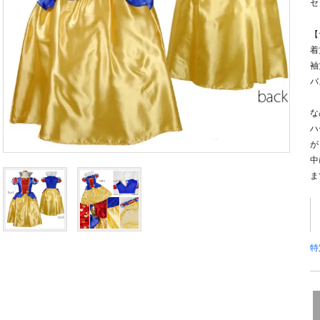
セ
【
着
袖
バ
な
ハ
が
中
ま
特