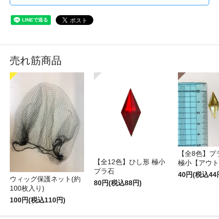
売れ筋商品
【全8色】プ
【全12色】ひし形 極小
極小【アウト
プラ石
40円(税込44
ウィッグ保護ネット(約
80円(税込88円)
100枚入り)
100円(税込110円)