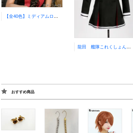
【全40色】ミディアムロング コスプレウィッグ ブライトララ
龍田 艦隊これくしょん～艦これ～風 天龍型 軽巡洋艦 【SALE】
おすすめ商品