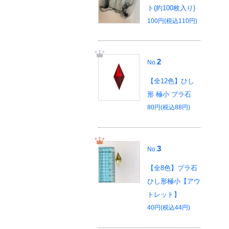
ト(約100枚入り)
100円(税込110円)
2
No.
【全12色】ひし
形 極小 プラ石
80円(税込88円)
3
No.
【全8色】プラ石
ひし形極小【アウ
トレット】
40円(税込44円)