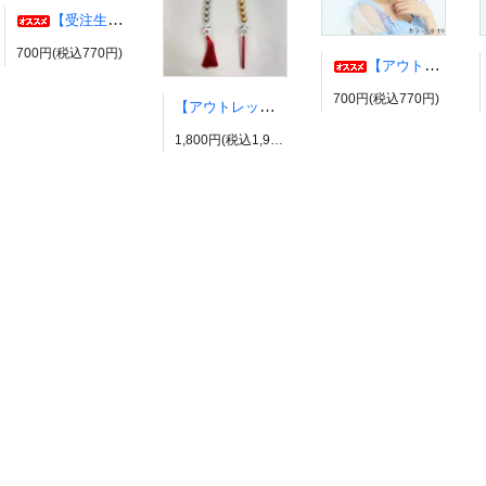
【受注生産】伊弉冉一二三イヤリング・ピアス ヒプノシスマイク風 ひふみ ヒプマイ
700円(税込770円)
【アウトレット】コスプレウィッグ ブライトララ【展示品】
700円(税込770円)
【アウトレット】有栖川帝統イヤーカフ ヒプノシスマイク風 ダイス だいす ヒプマイ
1,800円(税込1,980円)