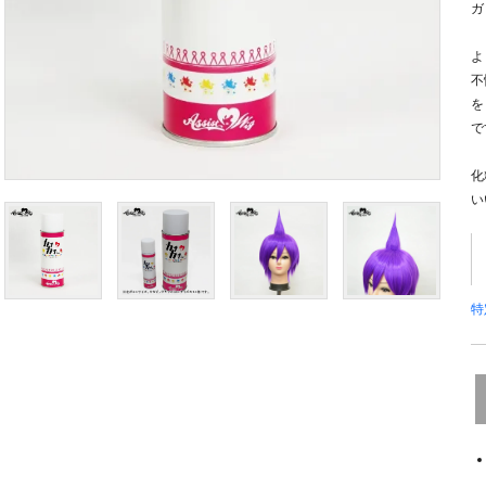
ガ
よ
不
を
で
化
い
特