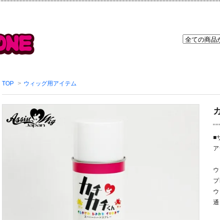
TOP
>
ウィッグ用アイテム
■
ア
ウ
プ
ウ
通