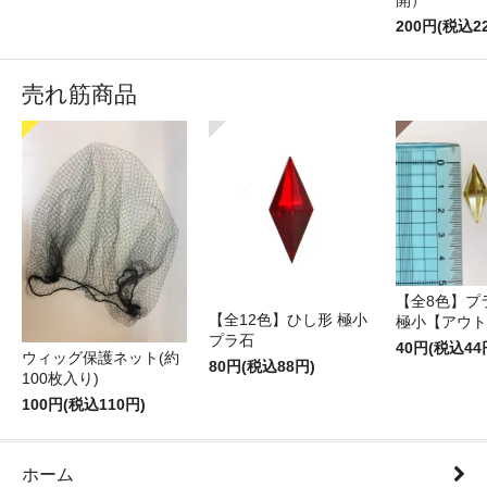
開）
200円(税込2
売れ筋商品
【全8色】プ
【全12色】ひし形 極小
極小【アウト
プラ石
40円(税込44
ウィッグ保護ネット(約
80円(税込88円)
100枚入り)
100円(税込110円)
ホーム