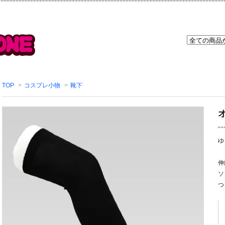
TOP
>
コスプレ小物
>
靴下
ゆ
伸
ソ
つ