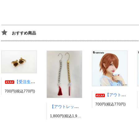
おすすめ商品
【受注生産】伊弉冉一二三イヤリング・ピアス ヒプノシスマイク風 ひふみ ヒプマイ
700円(税込770円)
【アウトレット】コスプレウィッグ ブライトララ【展示品】
700円(税込770円)
【アウトレット】有栖川帝統イヤーカフ ヒプノシスマイク風 ダイス だいす ヒプマイ
1,800円(税込1,980円)