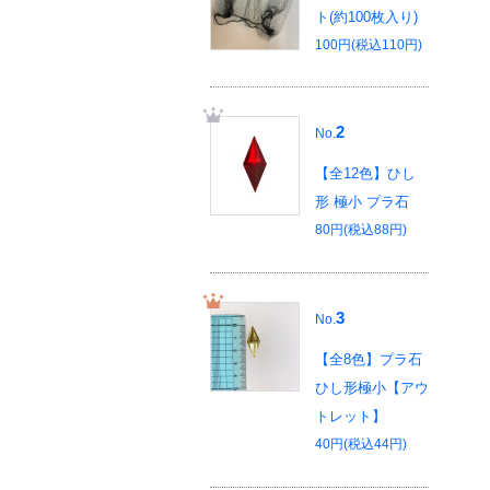
ト(約100枚入り)
100円(税込110円)
2
No.
【全12色】ひし
形 極小 プラ石
80円(税込88円)
3
No.
【全8色】プラ石
ひし形極小【アウ
トレット】
40円(税込44円)