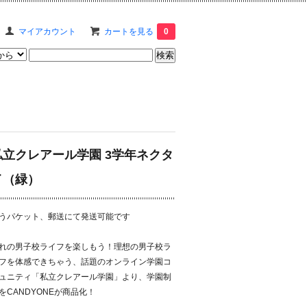
マイアカウント
カートを見る
0
私立クレアール学園 3学年ネクタ
イ（緑）
うパケット、郵送にて発送可能です
れの男子校ライフを楽しもう！理想の男子校ラ
フを体感できちゃう、話題のオンライン学園コ
ュニティ「私立クレアール学園」より、学園制
をCANDYONEが商品化！