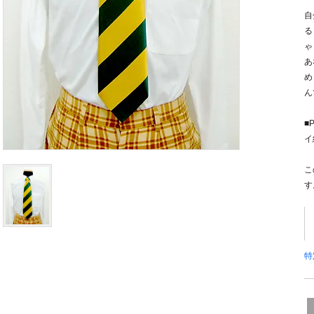
自
る
ゃ
あ
め
ん
■
イ
こ
す
特