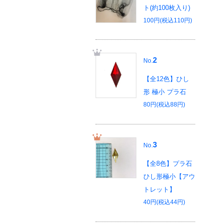
ト(約100枚入り)
100円(税込110円)
2
No.
【全12色】ひし
形 極小 プラ石
80円(税込88円)
3
No.
【全8色】プラ石
ひし形極小【アウ
トレット】
40円(税込44円)