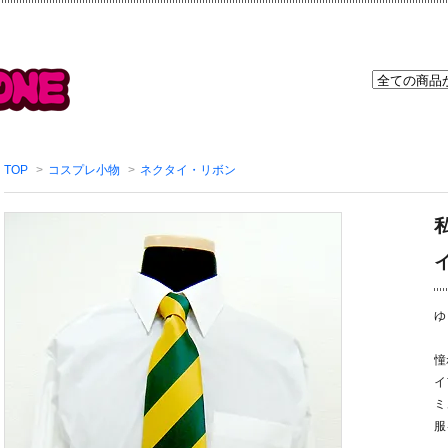
TOP
>
コスプレ小物
>
ネクタイ・リボン
ゆ
憧
イ
ミ
服