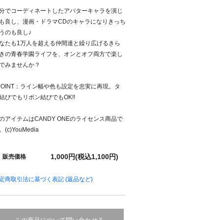
分でコーディネートしたアバターキャラを演じ
も良し、漫画・ドラマCDのキャラになりきっち
うのも良し♪
なたも1万人を超える仲間達と繰り広げるきら
きの青春学園ライフを、オンとオフ両方で楽し
でみませんか？
POINT：ライン幅や色も設定を忠実に再現。タ
結びでもリボン結びでもOK!!
のアイテムはCANDY ONEのライセンス商品で
。(c)YouMedia
1,000円(税込1,100円)
販売価格
定商取引法に基づく表記 (返品など)