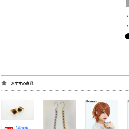
おすすめ商品
【受注生産】伊弉冉一二三イヤリング・ピアス ヒプノシスマイク風 ひふみ ヒプマイ