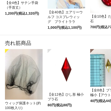
【全4色】サテン手袋
（手首丈）
【全40色】エアリーウ
1,200円(税込1,320円)
【全10色】
ルフ コスプレウィッ
石
グ ブライトララ
700円(税込7
1,000円(税込1,100円)
売れ筋商品
【全8色】プ
【全12色】ひし形 極小
極小【アウト
プラ石
40円(税込44
ウィッグ保護ネット(約
80円(税込88円)
100枚入り)