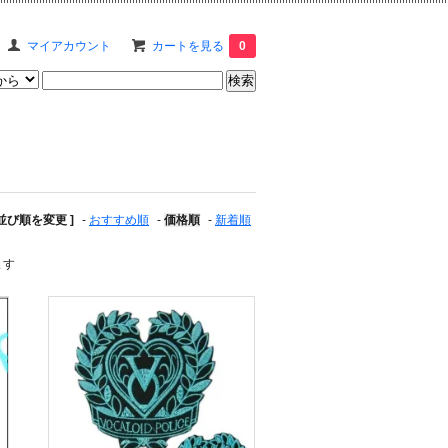
マイアカウント
カートを見る
0
 並び順を変更 ]
-
おすすめ順
-
価格順
-
新着順
ます