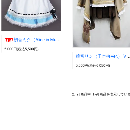
初音ミク（Alice in Musicland） VOCALOID風 【新価格】 不思議の国のアリス
5,000円(税込5,500円)
鏡音リン（千本桜Ver.） VOCALOID風 リ
5,500円(税込6,050円)
全 [9] 商品中 [1-9] 商品を表示してい