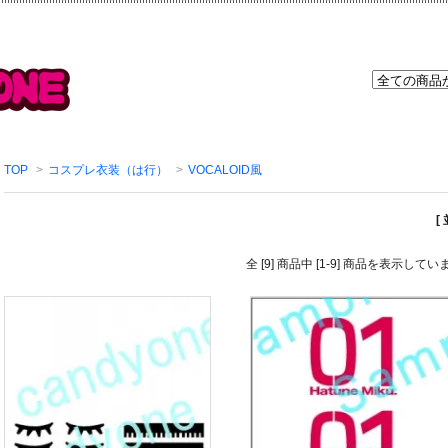
TOP
>
コスプレ衣装（は行）
>
VOCALOID風
[
全 [9] 商品中 [1-9] 商品を表示してい