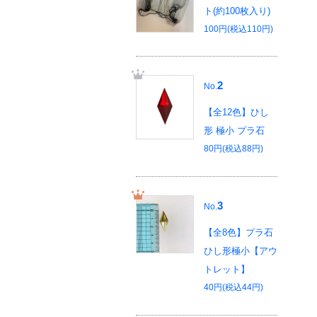
ト(約100枚入り)
100円(税込110円)
2
No.
【全12色】ひし
形 極小 プラ石
80円(税込88円)
3
No.
【全8色】プラ石
ひし形極小【アウ
トレット】
40円(税込44円)