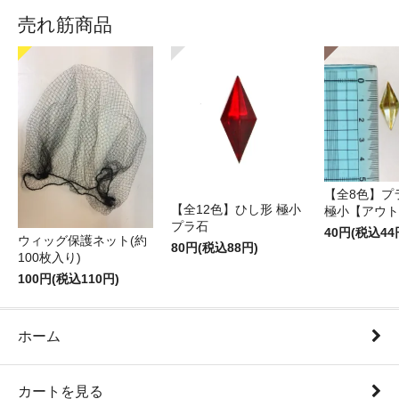
売れ筋商品
【全8色】プ
【全12色】ひし形 極小
極小【アウト
プラ石
40円(税込44
ウィッグ保護ネット(約
80円(税込88円)
100枚入り)
100円(税込110円)
ホーム
カートを見る