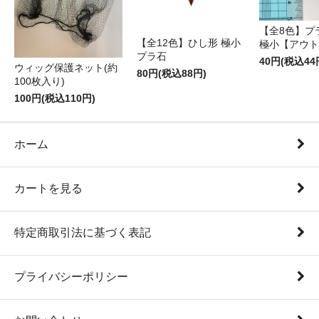
【全8色】プ
【全12色】ひし形 極小
極小【アウト
プラ石
40円(税込44
ウィッグ保護ネット(約
80円(税込88円)
100枚入り)
100円(税込110円)
ホーム
カートを見る
特定商取引法に基づく表記
プライバシーポリシー