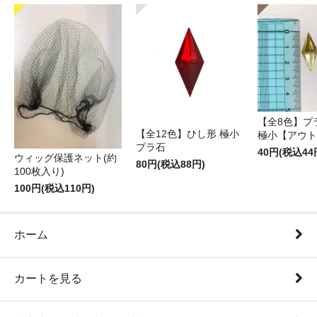
【全8色】プ
【全12色】ひし形 極小
極小【アウト
プラ石
40円(税込44
ウィッグ保護ネット(約
80円(税込88円)
100枚入り)
100円(税込110円)
ホーム
カートを見る