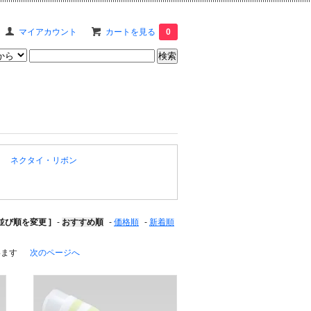
マイアカウント
カートを見る
0
ネクタイ・リボン
 並び順を変更 ]
-
おすすめ順
-
価格順
-
新着順
ています
次のページへ