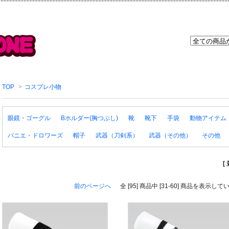
TOP
>
コスプレ小物
眼鏡・ゴーグル
Bホルダー(胸つぶし)
靴
靴下
手袋
動物アイテム
パニエ・ドロワーズ
帽子
武器（刀剣系）
武器（その他）
その他
[
前のページへ
全 [95] 商品中 [31-60] 商品を表示し