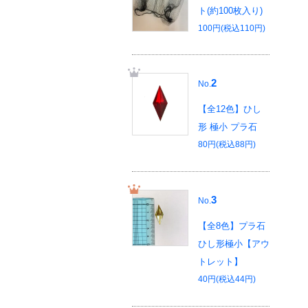
ト(約100枚入り)
100円(税込110円)
2
No.
【全12色】ひし
形 極小 プラ石
80円(税込88円)
3
No.
【全8色】プラ石
ひし形極小【アウ
トレット】
40円(税込44円)